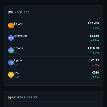
LIVE-KURSE
€82.450
Bitcoin
BTC
+2.4%
BTC
€2.850
Ethereum
ETH
+1.8%
ETH
€118.40
Solana
SOL
+3.2%
SOL
€2.12
Ripple
XRP
-0.9%
XRP
€580
BNB
BNB
+1.1%
BNB
BELIEBTE ARTIKEL