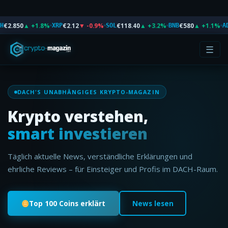
€2.850
▲ +1.8%
€2.12
▼ -0.9%
€118.40
▲ +3.2%
€580
▲ +1.1%
XRP
SOL
BNB
ADA
☰
DACH'S UNABHÄNGIGES KRYPTO-MAGAZIN
Krypto verstehen,
smart investieren
Täglich aktuelle News, verständliche Erklärungen und
ehrliche Reviews – für Einsteiger und Profis im DACH-Raum.
Top 100 Coins erklärt
News lesen