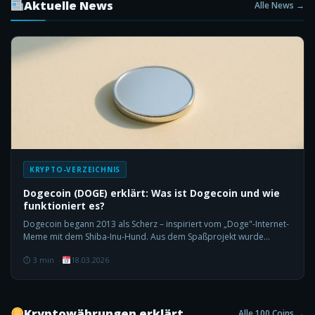
Aktuelle News
Alle News →
KRYPTO-VERZEICHNIS
Dogecoin (DOGE) erklärt: Was ist Dogecoin und wie
funktioniert es?
Dogecoin begann 2013 als Scherz – inspiriert vom „Doge"-Internet-
Meme mit dem Shiba-Inu-Hund. Aus dem Spaßprojekt wurde
überraschend eine der bekanntesten…
⏱ 3 min ·
18.03.2026
Kryptowährungen erklärt
Alle 100 Coins →